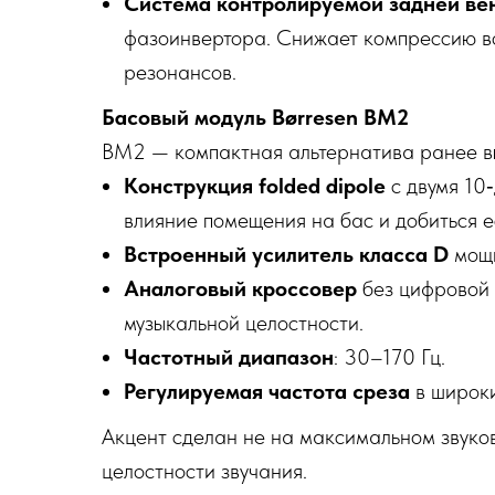
Система контролируемой задней ве
фазоинвертора. Снижает компрессию во
резонансов.
Басовый модуль Børresen BM2
BM2 — компактная альтернатива ранее в
Конструкция folded dipole
с двумя 10
влияние помещения на бас и добиться е
Встроенный усилитель класса D
мощн
Аналоговый кроссовер
без цифровой 
музыкальной целостности.
Частотный диапазон
: 30–170 Гц.
Регулируемая частота среза
в широки
Акцент сделан не на максимальном звуков
целостности звучания.