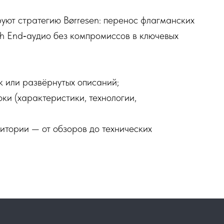
уют стратегию Børresen: перенос флагманских
gh End‑аудио без компромиссов в ключевых
к или развёрнутых описаний;
оки (характеристики, технологии,
итории — от обзоров до технических