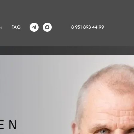
8 951 893 44 99
г
FAQ