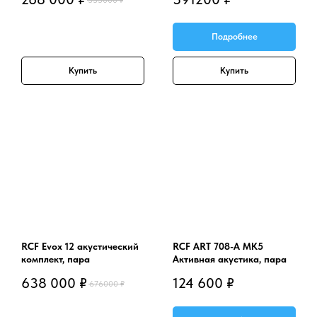
Подробнее
Купить
Купить
RCF Evox 12 акустический
RCF ART 708-A MK5
комплект, пара
Активная акустика, пара
638 000
₽
124 600
₽
676000
₽