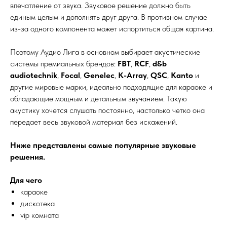
впечатление от звука. Звуковое решение должно быть
единым целым и дополнять друг друга. В противном случае
из-за одного компонента может испортиться общая картина.
Поэтому Аудио Лига в основном выбирает акустические
системы премиальных брендов:
FBT
,
RCF
,
d&b
audiotechnik
,
Focal
,
Genelec
,
K-Array
,
QSC
,
Kanto
и
другие мировые марки, идеально подходящие для караоке и
обладающие мощным и детальным звучанием. Такую
акустику хочется слушать постоянно, настолько четко она
передает весь звуковой материал без искажений.
Ниже представлены самые популярные звуковые
решения.
Для чего
караоке
дискотека
vip комната